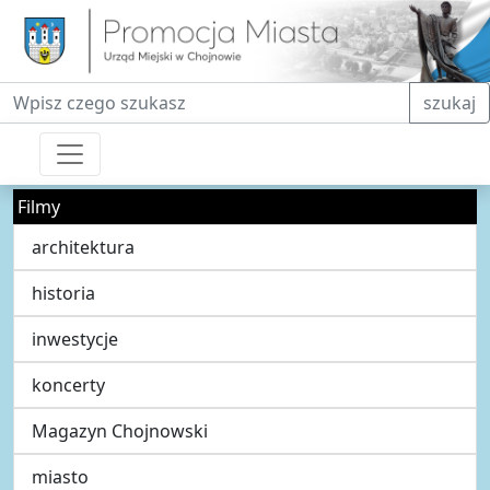
Fraza do wyszukiwania
szukaj
Filmy
architektura
historia
inwestycje
koncerty
Magazyn Chojnowski
miasto